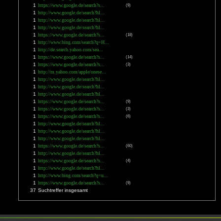
1
https://www.google.de/search?s...
(9)
1
http://www.google.de/search?hl...
1
http://www.google.de/search?hl...
1
http://www.google.de/search?hl...
1
https://www.google.de/search?s...
(18)
1
http://www.bing.com/search?q=H...
1
http://de.search.yahoo.com/sea...
1
https://www.google.de/search?s...
(14)
1
https://www.google.de/search?s...
(3)
1
http://m.yahoo.com/apple/onese...
1
http://www.google.de/search?hl...
1
http://www.google.de/search?hl...
1
http://www.google.de/search?hl...
1
https://www.google.de/search?s...
(9)
1
https://www.google.de/search?s...
(3)
1
https://www.google.de/search?s...
(6)
1
http://www.google.de/search?hl...
1
http://www.google.de/search?hl...
1
http://www.google.de/search?hl...
1
https://www.google.de/search?s...
(60)
1
http://www.google.de/search?hl...
1
https://www.google.de/search?s...
(4)
1
http://www.google.de/search?hl...
1
http://www.bing.com/search?q=u...
1
https://www.google.de/search?s...
(9)
37
Suchtreffer insgesamt