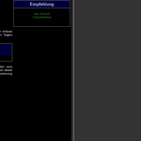
Empfehlung
Jens Fritzsch
Schnittblumen
 erfasst
en Tages
 der vom
er direkt
tzierung