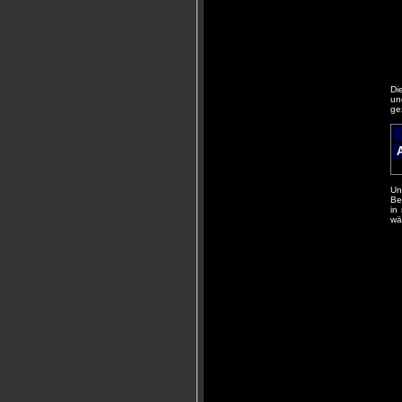
Di
un
ge
Un
Be
in
wä