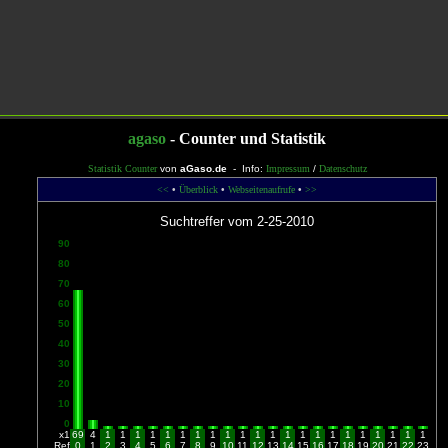
agaso
- Counter und Statistik
Statistik Counter
von
aGaso.de
- Info:
Impressum
/
Datenschutz
<<
•
Überblick
•
Webseitenaufrufe
•
>>
Suchtreffer vom 2-25-2010
90
80
70
60
50
40
30
20
10
0
x1
69
4
1
1
1
1
1
1
1
1
1
1
1
1
1
1
1
1
1
1
1
1
1
1
Ref
0
1
2
3
4
5
6
7
8
9
10
11
12
13
14
15
16
17
18
19
20
21
22
23