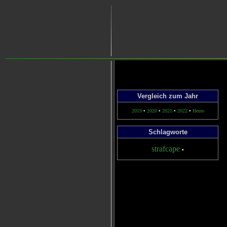
Vergleich zum Jahr
2019
•
2020
•
2021
•
2022
•
Heute
Schlagworte
strafcape
•