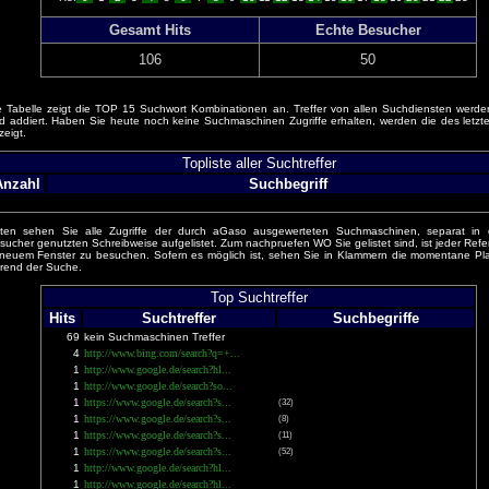
Gesamt Hits
Echte Besucher
106
50
e Tabelle zeigt die TOP 15 Suchwort Kombinationen an. Treffer von allen Suchdiensten werden
d addiert. Haben Sie heute noch keine Suchmaschinen Zugriffe erhalten, werden die des letzt
zeigt.
Topliste aller Suchtreffer
Anzahl
Suchbegriff
ten sehen Sie alle Zugriffe der durch aGaso ausgewerteten Suchmaschinen, separat in
sucher genutzten Schreibweise aufgelistet. Zum nachpruefen WO Sie gelistet sind, ist jeder Refer
 neuem Fenster zu besuchen. Sofern es möglich ist, sehen Sie in Klammern die momentane Pla
rend der Suche.
Top Suchtreffer
Hits
Suchtreffer
Suchbegriffe
69
kein Suchmaschinen Treffer
4
http://www.bing.com/search?q=+...
1
http://www.google.de/search?hl...
1
http://www.google.de/search?so...
1
https://www.google.de/search?s...
(32)
1
https://www.google.de/search?s...
(8)
1
https://www.google.de/search?s...
(11)
1
https://www.google.de/search?s...
(52)
1
http://www.google.de/search?hl...
1
http://www.google.de/search?hl...