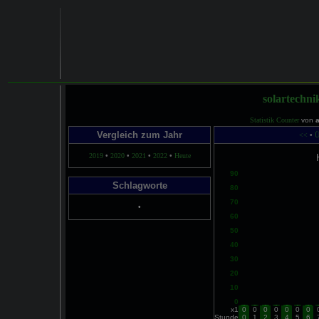
solartechni
Statistik Counter
von
Vergleich zum Jahr
<<
•
Ü
2019
•
2020
•
2021
•
2022
•
Heute
90
Schlagworte
80
70
•
60
50
40
30
20
10
0
x1
0
0
0
0
0
0
0
Stunde
0
1
2
3
4
5
6